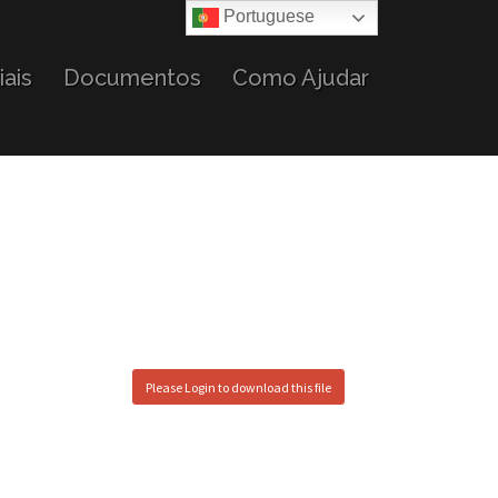
Portuguese
ais
Documentos
Como Ajudar
Please Login to download this file