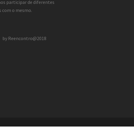
s participar de diferentes
s com o mesmo.
by Reencontro@2018