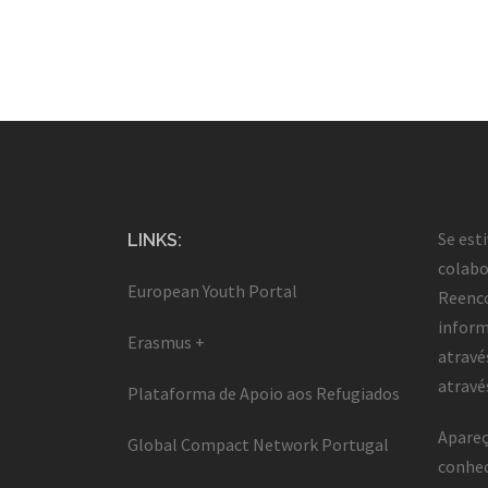
Se est
LINKS:
colabo
European Youth Portal
Reenco
inform
Erasmus +
atravé
atravé
Plataforma de Apoio aos Refugiados
Apareç
Global Compact Network Portugal
conhec