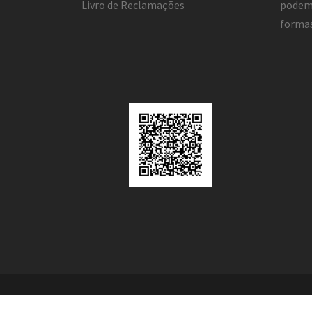
Livro de Reclamações
podemo
forma