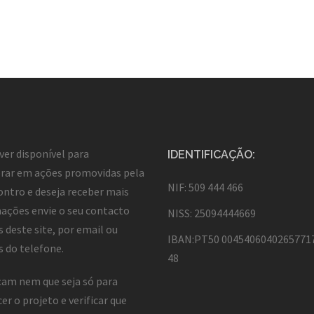
iver disponível para
IDENTIFICAÇÃO:
rar em ações promovidas pela
NIF: 509 444 466
ntro e deseja receber mais
ações envie o seu contacto
NISS: 25094444669
s deste site, por email ou
IBAN:PT50 0045406040265771
s do telefone.
48
am nem que seja só para
er o projeto e verificar que