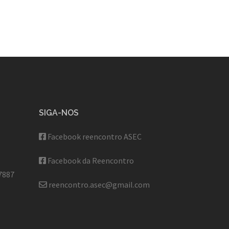
SIGA-NOS
Facebook reencontro ASEC
Facebook da Reencontro
7887
reencontro.asec@gmail.com