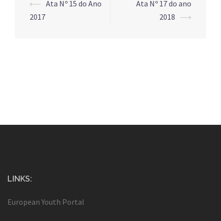
Post
⟵
Ata Nº 15 do Ano
Ata Nº 17 do ano
navigation
2017
2018
⟶
LINKS:
European Youth Portal